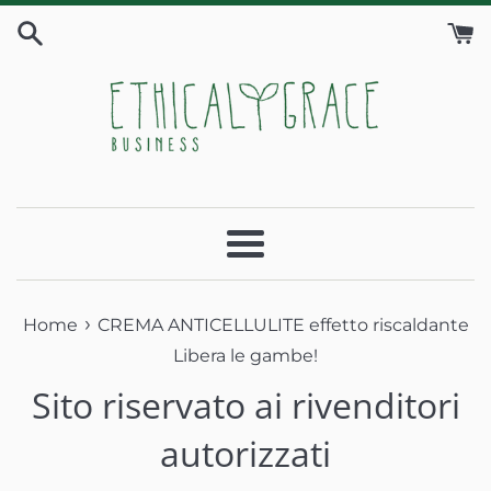
Vai
direttamente
ai
contenuti
Menu
›
Home
CREMA ANTICELLULITE effetto riscaldante
Libera le gambe!
Sito riservato ai rivenditori
autorizzati