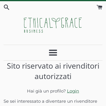
Vai
direttamente
ai
contenuti
Ethical
Grace
Menu
Sito riservato ai rivenditori
Business
autorizzati
Hai già un profilo?
Login
Se sei interessato a diventare un rivenditore