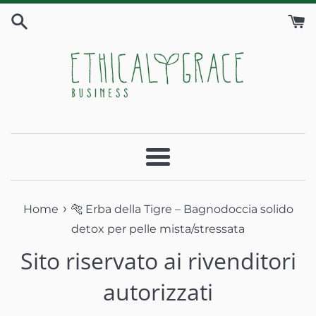
Vai
direttamente
ai
contenuti
Menu
›
Home
🐅 Erba della Tigre – Bagnodoccia solido
detox per pelle mista/stressata
Sito riservato ai rivenditori
autorizzati