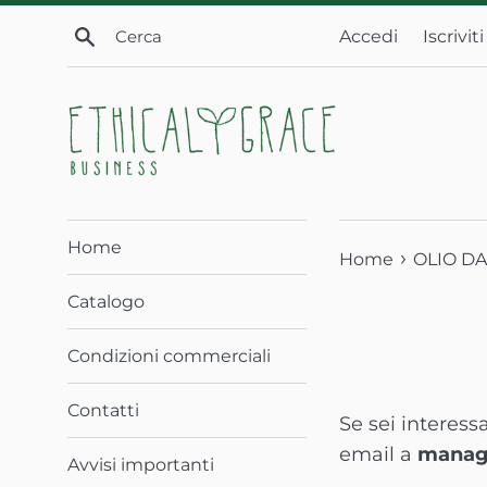
Vai
Cerca
Accedi
Iscriviti
direttamente
ai
contenuti
Home
›
Home
OLIO DA
Catalogo
Condizioni commerciali
Contatti
Se sei interess
email a
manag
Avvisi importanti