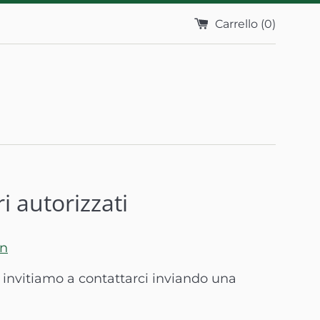
Carrello (
0
)
ri autorizzati
in
ti invitiamo a contattarci inviando una