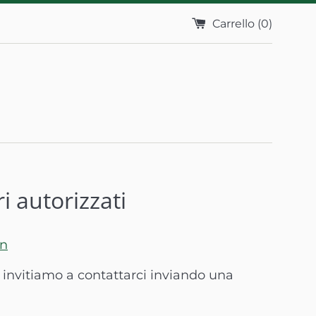
Carrello (
0
)
ri autorizzati
in
ti invitiamo a contattarci inviando una