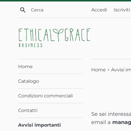
Vai
Cerca
Accedi
Iscriviti
direttamente
ai
contenuti
Home
›
Home
Avvisi i
Catalogo
Condizioni commerciali
Contatti
Se sei interess
email a
manag
Avvisi importanti